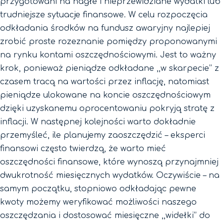
przygotowani na nagłe i nieprzewidziane wydatki lub
trudniejsze sytuacje finansowe. W celu rozpoczęcia
odkładania środków na fundusz awaryjny najlepiej
zrobić proste rozeznanie pomiędzy proponowanymi
na rynku kontami oszczędnościowymi. Jest to ważny
krok, ponieważ pieniądze odkładane ,,w skarpecie’’ z
czasem tracą na wartości przez inflację, natomiast
pieniądze ulokowane na koncie oszczędnościowym
dzięki uzyskanemu oprocentowaniu pokryją stratę z
inflacji. W następnej kolejności warto dokładnie
przemyśleć, ile planujemy zaoszczędzić – eksperci
finansowi często twierdzą, że warto mieć
oszczędności finansowe, które wynoszą przynajmniej
dwukrotność miesięcznych wydatków. Oczywiście – na
samym początku, stopniowo odkładając pewne
kwoty możemy weryfikować możliwości naszego
oszczędzania i dostosować miesięczne ,,widełki’’ do