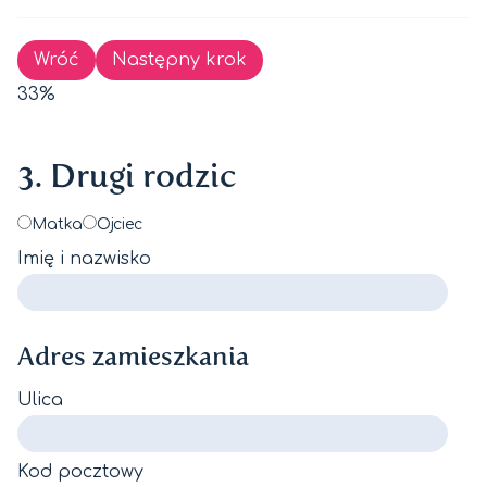
Wróć
Następny krok
33%
3. Drugi rodzic
Matka
Ojciec
Imię i nazwisko
Adres zamieszkania
Ulica
Kod pocztowy