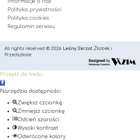
Informacje o nas
Polityka prywatności
Polityka cookies
Regulamin serwisu
All rights reserved © 2026
Leśny Skrzat
Żłobek i
Przedszkole
Przejdź do treści
Otwórz
pasek
Narzędzia dostępności
narzędzi
Zwiększ czcionkę
Zmniejsz czcionkę
Odcień szarości
Wysoki kontrast
Odwrócone kolory